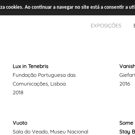
iza cookies. Ao continuar a navegar no site está a consentir a ut
EXPOSIÇÕES
Lux in Tenebris
Vanish
Fundação Portuguesa das
Giefar
Comunicações, Lisboa
2016
2018
Vuoto
Some o
Sala do Veado, Museu Nacional
Stay B